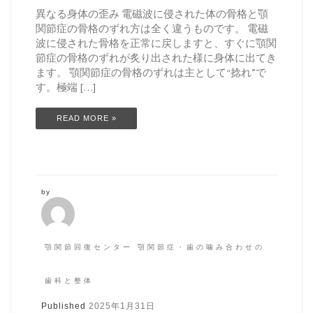
異なる身体の歪み 電磁波に侵された体の骨格と顎
関節症の骨格のずれ方は全く違うものです。 電磁
波に侵された骨格を正常に戻しますと、すぐに顎関
節症の骨格のずれが炙り出された様に身体に出てき
ます。 顎関節症の骨格のずれは主として“捻れ”で
す。極端 […]
READ MORE »
by
顎関節回復センター 顎関節症・歯の噛み合わせの
歯科と整体
Published
2025年1月31日