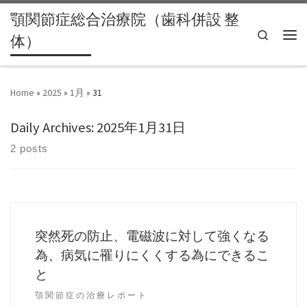
顎関節症総合治療院（歯科併設 整
Skip to content
Search
体）
Men
Home
»
2025
»
1月
»
31
Daily Archives:
2025年1月31日
2 posts
突然死の防止、電磁波に対して強くなる
為、病気に罹りにくくする為にできるこ
と
顎関節症の治療レポート