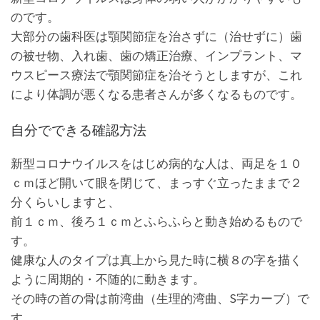
のです。
大部分の歯科医は顎関節症を治さずに（治せずに）歯
の被せ物、入れ歯、歯の矯正治療、インプラント、マ
ウスピース療法で顎関節症を治そうとしますが、これ
により体調が悪くなる患者さんが多くなるものです。
自分でできる確認方法
新型コロナウイルスをはじめ病的な人は、両足を１０
ｃｍほど開いて眼を閉じて、まっすぐ立ったままで２
分くらいしますと、
前１ｃｍ、後ろ１ｃｍとふらふらと動き始めるもので
す。
健康な人のタイプは真上から見た時に横８の字を描く
ように周期的・不随的に動きます。
その時の首の骨は前湾曲（生理的湾曲、S字カーブ）で
す。