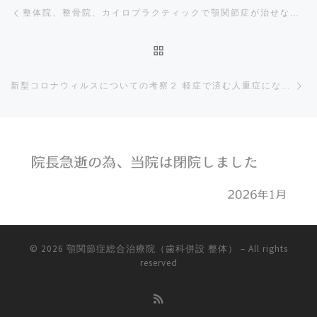
Post navigation
Previous post
整体院、整骨院、カイロプラクティックで顎関節症が治せない理由
BACK TO POST LIST
Ne
新型コロナウィルスについての考察２ 軽症で済む人重症になる人の違い
© 2026
顎関節症総合治療院（歯科併設 整体）
–
All rights
reserved