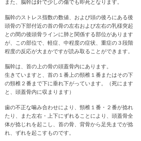
また、脳幹は針で少しの傷でも即死となります。
脳幹のストレス指数の数値、および頭の後ろにある後
頭骨の下部付近の首の骨の左右および左右の乳様突起
との間の後頭骨ラインに肺と関係する部位があります
が、この部位で、軽症、中程度の症状、重症の３段階
程度の反応が大まかですが読み取ることができます。
脳幹は、首の上の骨の頭蓋骨内にあります。
生きていますと、首の１番上の頸椎１番またはその下
の頸椎２番まで下に垂れ下がっています。（死にます
と、頭蓋骨内に収まります）
歯の不正な噛み合わせにより、頸椎１番・２番が捻れ
たり、また左右・上下にずれることにより、頭蓋骨全
体が捻じれを起こし、首の骨、背骨から足先までが捻
れ、ずれを起こすものです。