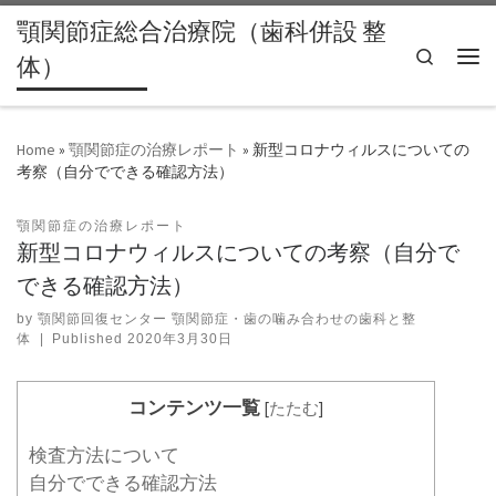
顎関節症総合治療院（歯科併設 整
Skip to content
Search
体）
Men
Home
»
顎関節症の治療レポート
»
新型コロナウィルスについての
考察（自分でできる確認方法）
顎関節症の治療レポート
新型コロナウィルスについての考察（自分で
できる確認方法）
by
顎関節回復センター 顎関節症・歯の噛み合わせの歯科と整
体
|
Published
2020年3月30日
コンテンツ一覧
[
たたむ
]
検査方法について
自分でできる確認方法