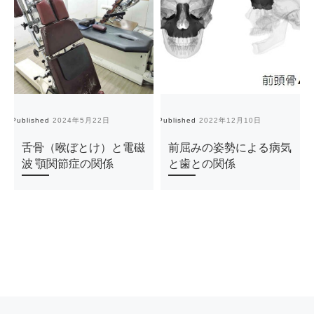
Published
2024年5月22日
Published
2022年12月10日
Pu
舌骨（喉ぼとけ）と電磁
前屈みの姿勢による病気
波 顎関節症の関係
と歯との関係