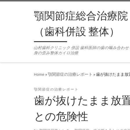
Skip to content
顎関節症総合治療院
（歯科併設 整体）
山村歯科クリニック 併設 歯科医師の歯の噛み合わせ
身の歪み整体カイロ治療
Home
»
顎関節症の治療レポート
»
歯が抜けたまま放
顎関節症の治療レポート
歯が抜けたまま放
との危険性