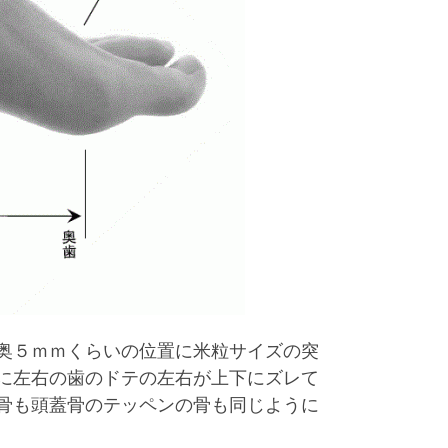
奥５ｍｍくらいの位置に米粒サイズの突
に左右の歯のドテの左右が上下にズレて
骨も頭蓋骨のテッペンの骨も同じように