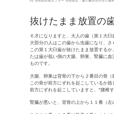
by
顎関節回復センター 顎関節症・歯の噛み合わせの歯
抜けたまま放置の
６才になりますと、大人の歯（第１大臼
大部分の人はこの歯から虫歯になり、さ
この第１大臼歯が抜けたまま放置するか
たは歯が低い側の大腸、卵巣、腎臓に血
ものです。
大腸、卵巣は背骨の下から２番目の骨（
この骨が前方にずれを起こしているか捻
前方にずれを起こしていますと、“腰椎す
腎臓が悪いと、背骨の上から１１番（左