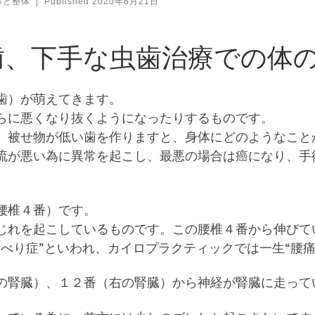
科と整体
|
Published
2020年6月21日
歯、下手な虫歯治療での体
歯）が萌えてきます。
らに悪くなり抜くようになったりするものです。
、被せ物が低い歯を作りますと、身体にどのようなこと
流が悪い為に異常を起こし、最悪の場合は癌になり、手
腰椎４番）です。
じれを起こしているものです。この腰椎４番から伸びて
べり症”といわれ、カイロプラクティックでは一生“腰
の腎臓）、１２番（右の腎臓）から神経が腎臓に走って