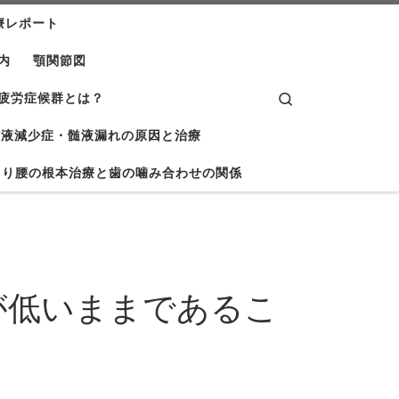
療レポート
内
顎関節図
Search
疲労症候群とは？
髄液減少症・髄液漏れの原因と治療
くり腰の根本治療と歯の噛み合わせの関係
が低いままであるこ