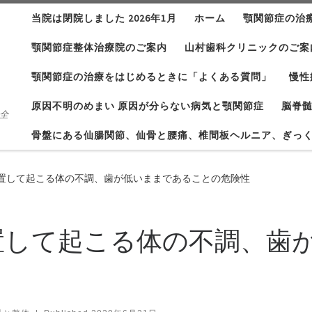
当院は閉院しました 2026年1月
ホーム
顎関節症の治
顎関節症整体治療院のご案内
山村歯科クリニックのご案
顎関節症の治療をはじめるときに「よくある質問」
慢性
原因不明のめまい 原因が分らない病気と顎関節症
脳脊
 全
骨盤にある仙腸関節、仙骨と腰痛、椎間板ヘルニア、ぎっ
置して起こる体の不調、歯が低いままであることの危険性
置して起こる体の不調、歯