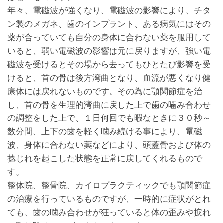
年々、電磁波が強くなり、電磁波の影響により、チタ
ン製のメガネ、歯のインプラント、ある病気にはその
薬が合っていても自分の身体に合わない薬を服用して
いると、弱い電磁波の影響は元に戻りますが、強い電
磁波を受けるとその場から去ってもひとたび影響を受
けると、首の骨は後方湾曲となり、血流が悪くなり健
康体には戻れないものです。その為に顎関節症を治
し、首の骨を生理的湾曲に戻した上で歯の噛み合わせ
の調整をした上で、１日何回でも暇なときに３０秒～
数分間、上下の歯を軽く噛み続ける事により、電磁
波、身体に合わない薬などにより、頭蓋骨および体の
捻じれを起こした状態を正常に戻してくれるもので
す。
整体院、整骨院、カイロプラクティックでも顎関節症
の治療を行っているものですが、一時的に症状がとれ
ても、歯の噛み合わせが狂っていると体の歪みや捩れ