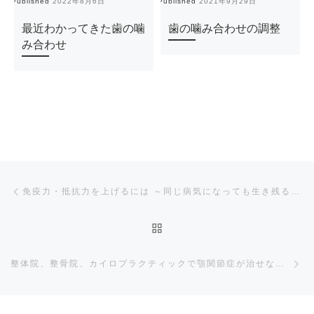
Published
2022年8月6日
Published
2021年9月29日
Pu
最近わかってきた歯の噛
歯の噛み合わせの調整
み合わせ
Post navigation
Previous post
免疫力・抵抗力を上げるには ～同じ病気になっても生き残る人とそうでない人との違い～
BACK TO POST LIST
Ne
整体院、整骨院、カイロプラクティックで顎関節症が治せない理由