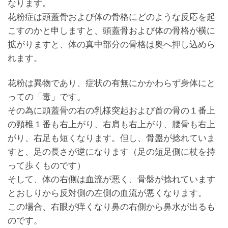
なります。
花粉症は頭蓋骨および体の骨格にどのような反応を起
こすのかと申しますと、頭蓋骨および体の骨格が横に
拡がりますと、体の真中部分の骨格は奥へ押し込めら
れます。
花粉は異物であり、症状の有無にかかわらず身体にと
っての「毒」です。
その為に頭蓋骨の右の乳様突起および首の骨の１番上
の頸椎１番も右上がり、右肩も右上がり、腰骨も右上
がり、右足も短くなります。但し、骨盤が捻れていま
すと、足の長さが逆になります（足の短足側に杖を持
って歩くものです）
そして、体の右側は血流が悪く、骨盤が捻れています
とおしりから反対側の左側の血流が悪くなります。
この場合、右眼が痒くなり鼻の右側から鼻水が出るも
のです。