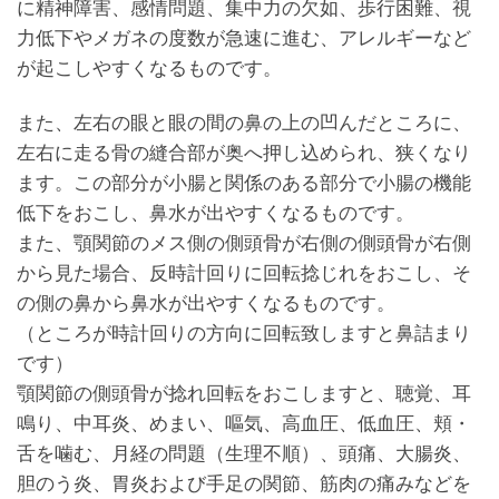
に精神障害、感情問題、集中力の欠如、歩行困難、視
力低下やメガネの度数が急速に進む、アレルギーなど
が起こしやすくなるものです。
また、左右の眼と眼の間の鼻の上の凹んだところに、
左右に走る骨の縫合部が奥へ押し込められ、狭くなり
ます。この部分が小腸と関係のある部分で小腸の機能
低下をおこし、鼻水が出やすくなるものです。
また、顎関節のメス側の側頭骨が右側の側頭骨が右側
から見た場合、反時計回りに回転捻じれをおこし、そ
の側の鼻から鼻水が出やすくなるものです。
（ところが時計回りの方向に回転致しますと鼻詰まり
です）
顎関節の側頭骨が捻れ回転をおこしますと、聴覚、耳
鳴り、中耳炎、めまい、嘔気、高血圧、低血圧、頬・
舌を噛む、月経の問題（生理不順）、頭痛、大腸炎、
胆のう炎、胃炎および手足の関節、筋肉の痛みなどを