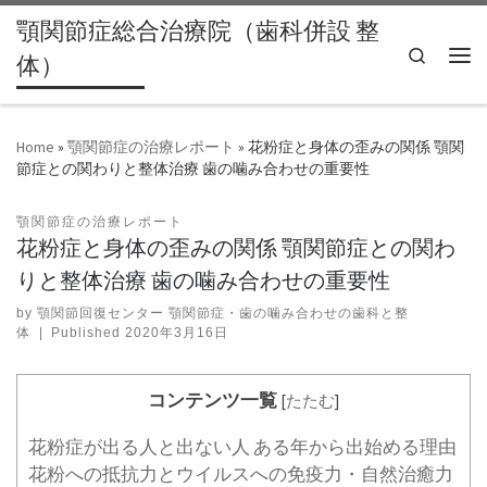
顎関節症総合治療院（歯科併設 整
Skip to content
Search
体）
Men
Home
»
顎関節症の治療レポート
»
花粉症と身体の歪みの関係 顎関
節症との関わりと整体治療 歯の噛み合わせの重要性
顎関節症の治療レポート
花粉症と身体の歪みの関係 顎関節症との関わ
りと整体治療 歯の噛み合わせの重要性
by
顎関節回復センター 顎関節症・歯の噛み合わせの歯科と整
体
|
Published
2020年3月16日
コンテンツ一覧
[
たたむ
]
花粉症が出る人と出ない人 ある年から出始める理由
花粉への抵抗力とウイルスへの免疫力・自然治癒力